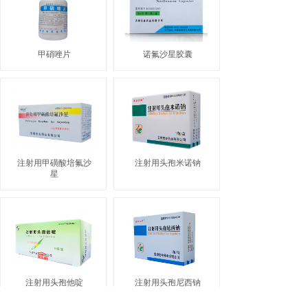
甲硝唑片
诺氟沙星胶囊
注射用甲磺酸培氟沙
注射用头孢米诺钠
星
注射用头孢他啶
注射用头孢尼西钠