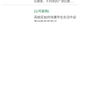
抗菌素。不同类的广谱抗菌......
[公司新闻]
高校应如何传播学生生活中必
要的医药学常识
2019-08-07
在大学里，学生可以通过办社
团，办一个名字就叫做“生活药学”
的社团，通过社团和各个......
<
1
2
>
欢迎您前来参观了解我们或咨询相关产品及服务！
联系我们
安徽宏业药业有限公司 版权所有
地址：安徽省蚌埠市龙子湖区凤阳东路76号
技术支持：
智盛源