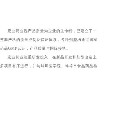
宏业药业视产品质量为企业的生命线，已建立了一
整套严格的质量控制及保证体系，各种剂型均通过国家
药品
GMP
认证，产品质量与国际接轨。
宏业药业注重研发投入，在新品开发和剂型改造上
多项目有序进行，并与蚌埠医学院、蚌埠市食品药品检
验所联合组建了安徽省生化药物工程技术研究机构，是
国家高新技术企业。
宏业药业秉承“杰出的医药产品提供者”的使命，恪
守“诚实做人，诚信做药”的价值观，全心全意为客户提
供高品质的药品，愿意与合作伙伴们携手分享中国医药
市场快速发展的成果，实现社会价值，立志向“受尊敬
的，具有持续发展潜力的国内知名制药公司”的愿景而不
断迈进。