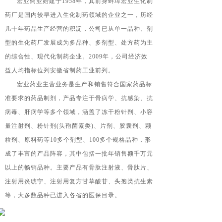
宏业药业始建于
1958
年，其前身蚌埠宏业生化制
药厂是国内较早进入生化制药领域的企业之一，历经
几十年药品生产经营的积淀，公司已从单一品种、剂
型的生化药厂发展成为多品种、多剂型、处方药为主
的综合性、现代化制药企业。
2009
年，公司经济效
益人均指标位列安徽省制药工业前列。
宏业药业主营业务是生产和销售符合国家药品标
准要求的药品制剂，产品专注于骨病学、抗感染、抗
病毒、肝病学等多个领域，涵盖了冻干粉针剂、小容
量注射剂、粉针剂(头孢菌素类)、片剂、胶囊剂、颗
粒剂、原料药等
10
多个剂型、
100
多个规格品种，形
成了丰富的产品阵容，其中包括一批年销售额千万元
以上的畅销品种。主要产品有骨肽注射液、骨肽片、
注射用炎琥宁、注射用复方甘草酸苷、头孢类抗生素
等，大多数品种已进入各省的医保目录。