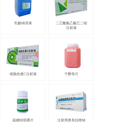
乳酸钠溶液
二乙酰氨乙酸乙二铵
注射液
细胞色素C注射液
干酵母片
硫糖铝咀嚼片
注射用奥美拉唑钠