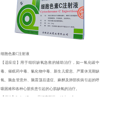
细胞色素C注射液
【适应症】用于组织缺氧急救的辅助治疗，如一氧化碳中
毒、催眠药中毒、氰化物中毒、新生儿窒息、严重休克期缺
氧、脑血管意外、脑震荡后遗症、麻醉及肺部疾病引起的呼
吸困难和各种心脏疾患引起的心肌缺氧的治疗。
【规格】2ml﹕15mg，易折安瓿装，10支／盒。
上一个：
二乙酰氨乙酸乙二铵注......
下一个：
无
欢迎您前来参观了解我们或咨询相关产品及服务！