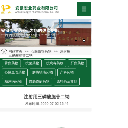
网站首页
>>
心脑血管药物
>>
注射用
三磷酸胞苷二钠
骨病药物
抗菌药物
抗病毒药物
肝病药物
心脑血管药物
解热镇痛药物
产科药物
糖尿病药物
胃肠道病药物
原料药及其他
注射用三磷酸胞苷二钠
发布时间: 2020-07-02 16:46