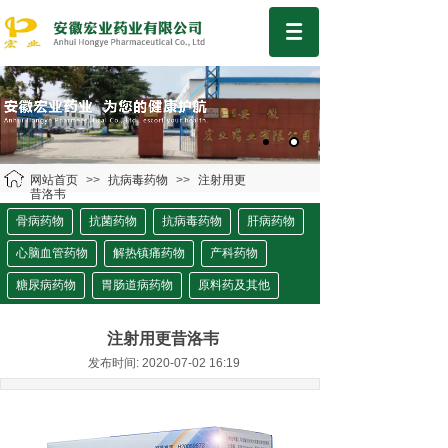
网站首页
>>
抗病毒药物
>>
注射用更
昔洛韦
骨病药物
抗菌药物
抗病毒药物
肝病药物
心脑血管药物
解热镇痛药物
产科药物
糖尿病药物
胃肠道病药物
原料药及其他
注射用更昔洛韦
发布时间: 2020-07-02 16:19